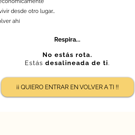
s económicamente
vivir desde otro lugar…
lver ahí
Respira...
No estás rota.
Estás
desalineada de ti
.
¡¡ QUIERO ENTRAR EN VOLVER A TI !!