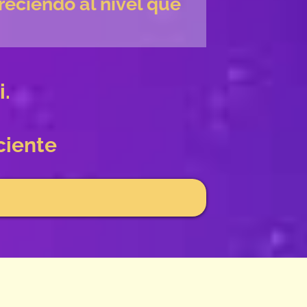
reciendo al nivel que
.
ciente