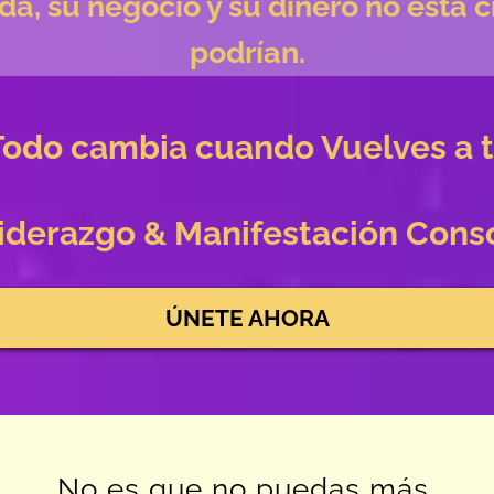
da, su negocio y su dinero no está c
podrían.
Todo cambia cuando Vuelves a ti
iderazgo & Manifestación Cons
ÚNETE AHORA
No es que no puedas más.