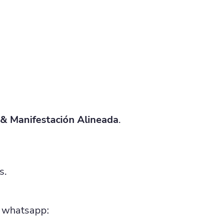
 & Manifestación Alineada
.
s.
e whatsapp: